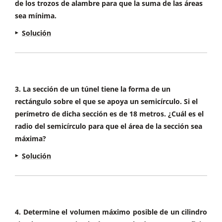
de los trozos de alambre para que la suma de las áreas
sea mínima.
La función a maximizar es el área visible de la
Solución
valla, que corresponde a la función:
3. La sección de un túnel tiene la forma de un
rectángulo sobre el que se apoya un semicírculo. Si el
perímetro de dicha sección es de 18 metros. ¿Cuál es el
La relación entre las variables se saca del valor
radio del semicírculo para que el área de la sección sea
del perímetro:
máxima?
Solución
La función a maximizar es la suma de las áreas:
Sustituimos en la función:
4. Determine el volumen máximo posible de un cilindro