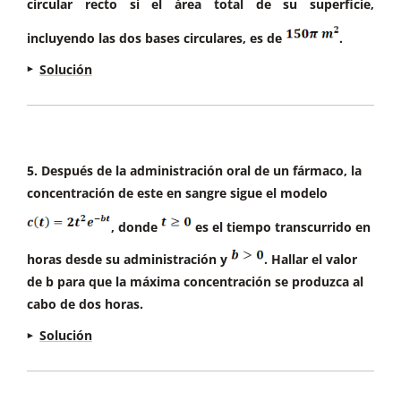
circular recto si el área total de su superficie,
La relación entre las variables es la siguiente:
incluyendo las dos bases circulares, es de
.
Derivamos, igualamos a cero y calculamos las
Solución
medidas de la valla:
La función a maximizar es el área de la sección,
Sustituimos en la función:
que es la suma del área del rectángulo y de
media circunferencia.
5. Después de la administración oral de un fármaco, la
concentración de este en sangre sigue el modelo
, donde
es el tiempo transcurrido en
El área máxima de la valla es:
horas desde su administración y
. Hallar el valor
La relación entre las variables se saca a partir del
Derivamos, igualamos a cero y calculamos las
de b para que la máxima concentración se produzca al
perímetro:
medidas:
cabo de dos horas.
La función a maximizar es el volumen del
Solución
cilindro:
El enunciado nos pide que calculemos b para
que el máximo de la función c(t) se produzca a