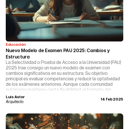
Educación
Nuevo Modelo de Examen PAU 2025: Cambios y 
Estructura
La Selectividad o Prueba de Acceso a la Universidad (PAU)
2025 trae consigo un nuevo modelo de examen con
cambios significativos en su estructura. Su objetivo
principal es evaluar competencias y reducir la optatividad
de los exámenes anteriores. Aunque cada comunidad
autónoma mantiene cierta flexibilidad, el formato del
examen se estandariza para garantizar equidad y
Luis Astor
14 feb 2025
objetividad.
Arquitecto