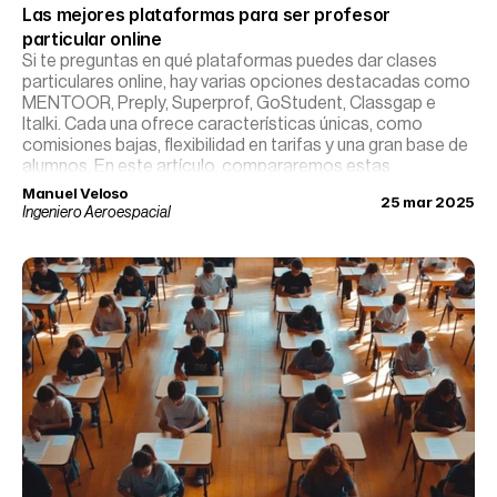
Las mejores plataformas para ser profesor 
particular online
Si te preguntas en qué plataformas puedes dar clases
particulares online, hay varias opciones destacadas como
MENTOOR, Preply, Superprof, GoStudent, Classgap e
Italki. Cada una ofrece características únicas, como
comisiones bajas, flexibilidad en tarifas y una gran base de
alumnos. En este artículo, compararemos estas
plataformas para que puedas elegir la que mejor se adapte
Manuel Veloso
25 mar 2025
a tus necesidades y objetivos como profesor.
Ingeniero Aeroespacial