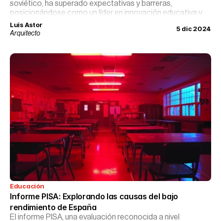
soviético, ha superado expectativas y barreras,
posicionándose como un líder en innovación educativa y
tecnológica. A través de una mezcla de políticas
Luis Astor
5 dic 2024
progresistas, inversión en educación temprana y un
Arquitecto
enfoque revolucionario en tecnología, Estonia ha creado
un modelo educativo que es tanto envidiado como
estudiado por educadores y políticos de todo el mundo.
Educación
Informe PISA: Explorando las causas del bajo 
rendimiento de España
El informe PISA, una evaluación reconocida a nivel