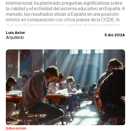
internacional, ha planteado preguntas significativas sobre
la calidad y efectividad del sistema educativo en España. A
menudo, los resultados sitúan a España en una posición
inferior en comparación con otros países de la OCDE, lo
que suscita preocupaciones y genera debates sobre las
causas subyacentes y las estrategias de mejora. Este
Luis Astor
5 dic 2024
análisis profundiza en la naturaleza del informe PISA,
Arquitecto
identifica factores clave que influyen en los resultados de
España y discute enfoques para fortalecer el rendimiento
educativo en el país.
Educación