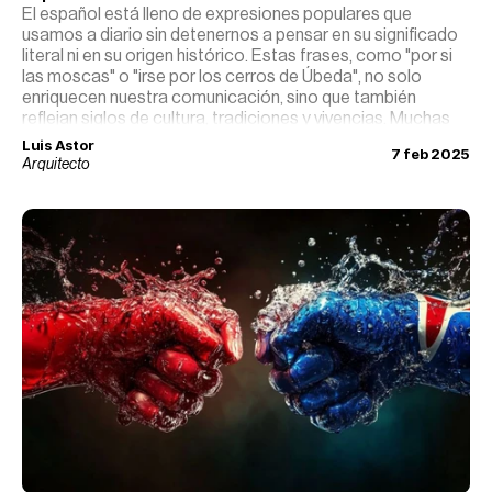
El español está lleno de expresiones populares que
usamos a diario sin detenernos a pensar en su significado
literal ni en su origen histórico. Estas frases, como "por si
las moscas" o "irse por los cerros de Úbeda", no solo
enriquecen nuestra comunicación, sino que también
reflejan siglos de cultura, tradiciones y vivencias. Muchas
nacieron en épocas medievales, otras en el ámbito rural, y
Luis Astor
7 feb 2025
algunas en leyendas o eventos históricos que aún
Arquitecto
resuenan en nuestro lenguaje.