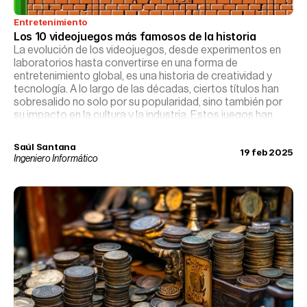
Entretenimiento
Los 10 videojuegos más famosos de la historia
La evolución de los videojuegos, desde experimentos en
laboratorios hasta convertirse en una forma de
entretenimiento global, es una historia de creatividad y
tecnología. A lo largo de las décadas, ciertos títulos han
sobresalido no solo por su popularidad, sino también por
su impacto en la cultura y la industria. Estos juegos han
trascendido el ámbito del entretenimiento para
convertirse en iconos culturales, influenciando a
Saúl Santana
19 feb 2025
generaciones y definiendo la evolución de los videojuegos.
Ingeniero Informático