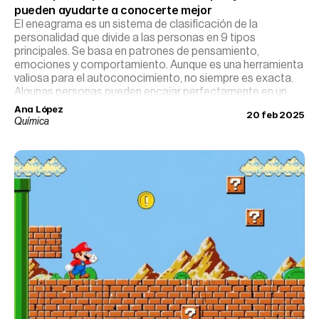
pueden ayudarte a conocerte mejor
El eneagrama es un sistema de clasificación de la
personalidad que divide a las personas en 9 tipos
principales. Se basa en patrones de pensamiento,
emociones y comportamiento. Aunque es una herramienta
valiosa para el autoconocimiento, no siempre es exacta.
Algunas personas pueden encajar perfectamente en un
eneatipo, mientras que otras se identifican con varios o no
Ana López
20 feb 2025
encuentran uno que los represente al completamente.
Química