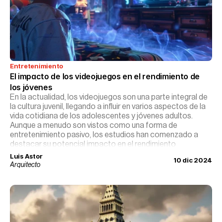
Entretenimiento
El impacto de los videojuegos en el rendimiento de 
los jóvenes
En la actualidad, los videojuegos son una parte integral de
la cultura juvenil, llegando a influir en varios aspectos de la
vida cotidiana de los adolescentes y jóvenes adultos.
Aunque a menudo son vistos como una forma de
entretenimiento pasivo, los estudios han comenzado a
destacar su potencial impacto en el rendimiento
académico y el desarrollo cognitivo.
Luis Astor
10 dic 2024
Arquitecto