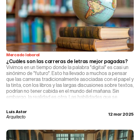
Mercado laboral
¿Cuáles son las carreras de letras mejor pagadas?
Vivimos en un tiempo donde la palabra "digital" es casi un
sinónimo de "futuro". Esto ha llevado a muchos a pensar
que las carreras tradicionalmente asociadas con el papel y
la tinta, con los libros y las largas discusiones sobre textos,
podrían no tener cabida en el mundo del mañana. Sin
embargo, la realidad es otra. Las habilidades que se
cultivan en las carreras de letras —pensamiento crítico,
comunicación efectiva, empatía cultural— son ahora más
Luis Astor
12 mar 2025
valiosas que nunca. Y sí, hay un amplio y prometedor
Arquitecto
camino para aquellos que deciden transitarlo.