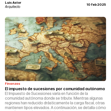
Myers-Briggs, una herramienta ampliamente utilizada en
Luis Astor
10 feb 2025
psicología para comprender las diversas formas en que las
Arquitecto
personas perciben el mundo y toman decisiones.
Finanzas
El impuesto de sucesiones por comunidad autónoma
El Impuesto de Sucesiones varía en función de la
comunidad autónoma donde se tribute. Mientras algunas
regiones han reducido drásticamente la carga fiscal, otras
mantienen tipos elevados. A continuación, se detalla cómo