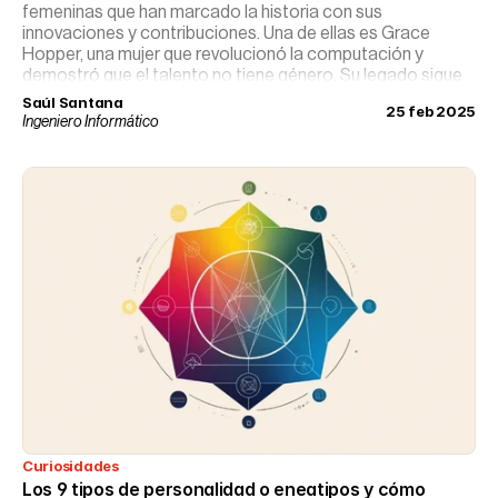
femeninas que han marcado la historia con sus
innovaciones y contribuciones. Una de ellas es Grace
Hopper, una mujer que revolucionó la computación y
demostró que el talento no tiene género. Su legado sigue
vigente, inspirando a nuevas generaciones de mujeres en
Saúl Santana
25 feb 2025
STEM.
Ingeniero Informático
Curiosidades
Los 9 tipos de personalidad o eneatipos y cómo 