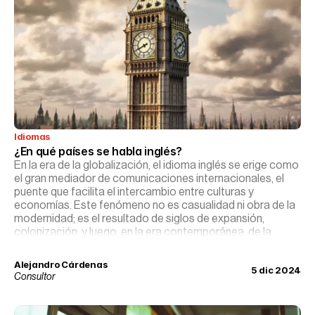
Idiomas
¿En qué países se habla inglés?
En la era de la globalización, el idioma inglés se erige como
el gran mediador de comunicaciones internacionales, el
puente que facilita el intercambio entre culturas y
economías. Este fenómeno no es casualidad ni obra de la
modernidad; es el resultado de siglos de expansión,
colonización, y luego, en la era contemporánea, de la
hegemonía cultural y económica de países angloparlantes
en el escenario mundial.
Alejandro Cárdenas
5 dic 2024
Consultor