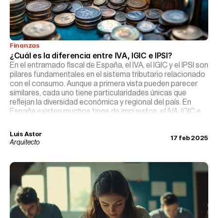
Finanzas
¿Cuál es la diferencia entre IVA, IGIC e IPSI?
En el entramado fiscal de España, el IVA, el IGIC y el IPSI son
pilares fundamentales en el sistema tributario relacionado
con el consumo. Aunque a primera vista pueden parecer
similares, cada uno tiene particularidades únicas que
reflejan la diversidad económica y regional del país. En
España existen muchos tipos de impuestos; el IVA, IGIC e
IPSI son los que se aplican sobre el valor añadido de los
bienes y servicios.
Luis Astor
17 feb 2025
Arquitecto