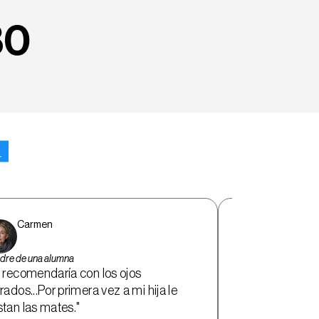
80
 
Carmen
Guillermo
dre de una alumna
_Padre de un alum
 recomendaría con los ojos 
"Recomendado p
rados...Por primera vez a mi hija le 
probar [...] y au
tan las mates."
tenía my claro [.