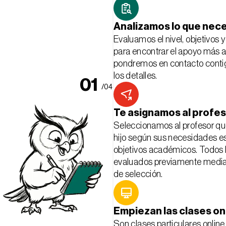
Analizamos lo que nece
Evaluamos el nivel, objetivos y
para encontrar el apoyo más 
pondremos en contacto contig
los detalles.
01
/04
02
Te asignamos al profes
Seleccionamos al profesor que
03
hijo según sus necesidades es
objetivos académicos. Todos l
04
evaluados previamente median
de selección.
05
Empiezan las clases on
Son clases particulares online