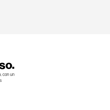
so.
 con un 
s: