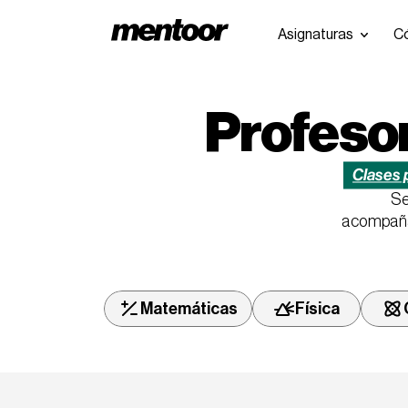
Asignaturas
C
Profesor
Clases p
Se
acompañán
Física
Matemáticas