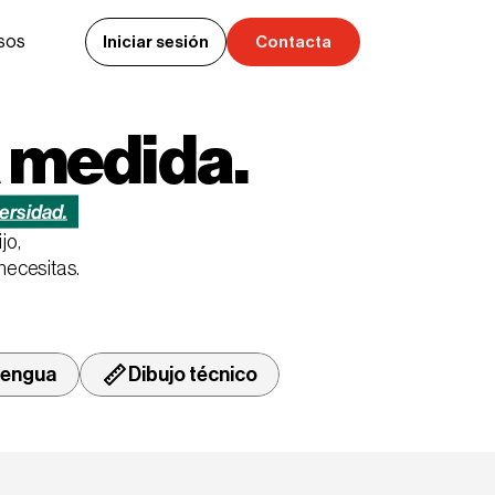
sos
Iniciar sesión
Contacta
Iniciar sesión
Contacta
a medida.
versidad.
jo,
necesitas.
engua
Dibujo técnico