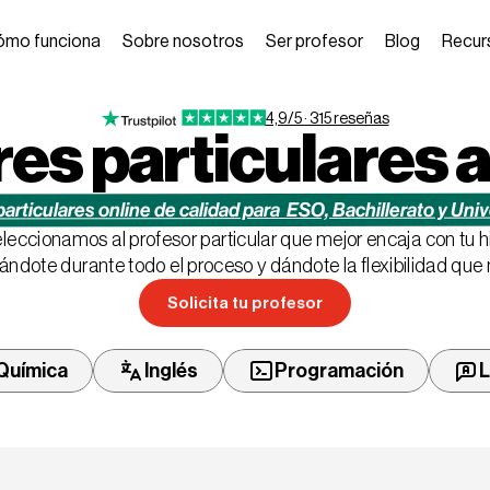
ómo funciona
Sobre nosotros
Ser profesor
Blog
Recur
4,9/5 · 315 reseñas
es particulares 
articulares online de calidad para  ESO, Bachillerato y Uni
leccionamos al profesor particular que mejor encaja con tu hi
dote durante todo el proceso y dándote la flexibilidad que 
Solicita tu profesor
Solicita tu profesor
Química
Inglés
L
Programación