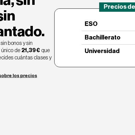
a, sin
Precios de
sin
ESO
antado.
Bachillerato
sin bonos y sin 
único de 
21,39€
 que 
Universidad
ecides cuántas clases y 
sobre los precios
sobre los precios