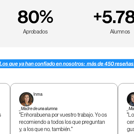
%
+
80
5.7
Aprobados
Alumnos
Los que ya han confiado en nosotros:  más de 450 reseñas
Inma
_Madre de una alumna
_Ma
 
"Enhorabuena por vuestro trabajo. Yo os 
"Lo
recomiendo a todos los que preguntan 
cer
y, a los que no, también."
gus