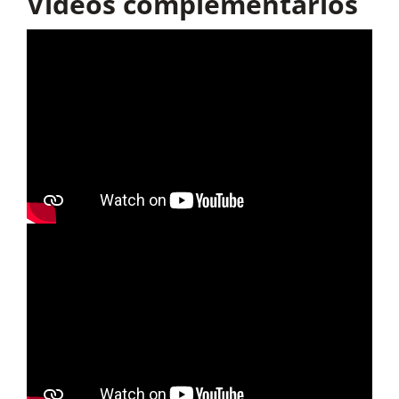
Vídeos complementarios
Como la recta tangente es paralela a la recta que
nos da el enunciado, sus pendientes son iguales:
b) Si la recta
es tangente a
en
el punto de abscisa
:
Las condiciones de tangencia nos dicen que:
1. La pendiente de la recta tangente y de la
Sus pendientes en
son iguales:
función son iguales en el punto de tangencia:
De aquí podemos despejar el punto de
tangencia:
El valor de ambas funciones en el punto
coincide: