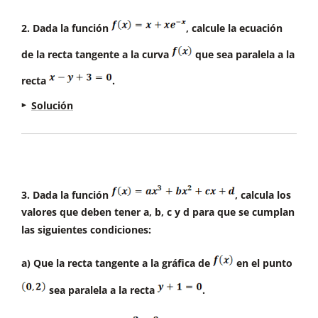
2. Dada la función
, calcule la ecuación
de la recta tangente a la curva
que sea paralela a la
b) Si la recta es tangente a la función
en
recta
.
, se cumplen dos condiciones:
Solución
1. La pendiente de la recta y la pendiente
de la función son iguales en ese punto:
La recta tangente,
, es paralela a la recta
, por tanto, sus pendientes serán
iguales.
3. Dada la función
, calcula los
valores que deben tener a, b, c y d para que se cumplan
las siguientes condiciones:
a) Que la recta tangente a la gráfica de
en el punto
La pendiente de la recta tangente es:
2. El valor de las dos funciones en el punto
sea paralela a la recta
.
de tangencia es igual: