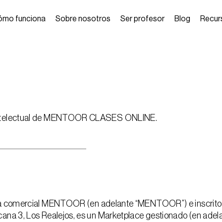
ómo funciona
Sobre nosotros
Ser profesor
Blog
Recur
d intelectual de MENTOOR CLASES ONLINE.
rcial MENTOOR (en adelante “MENTOOR”) e inscrito en el
icana 3, Los Realejos, es un Marketplace gestionado (en ade