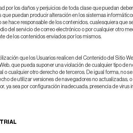
por los daños y perjuicios de toda clase que puedan deberse 
os que puedan producir alteración en los sistemas informátic
hace responsable de los contenidos, cualesquiera que sea
del servicio de correo electrónico o por cualquier otro medi
te de los contenidos enviados por los mismos.
zación que los Usuarios realicen del Contenido del Sitio We
o Web, que pueda suponer una violación de cualquier tipo de no
al o cualquier otro derecho de terceros. De igual forma, no s
echo de utilizar versiones de navegadores no actualizadas, 
r, ya sea por configuración inadecuada, presencia de virus i
STRIAL