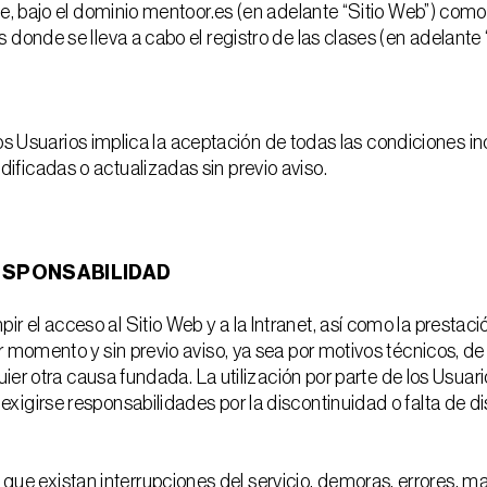
ne, bajo el dominio mentoor.es (en adelante “Sitio Web”) com
donde se lleva a cabo el registro de las clases (en adelante “
r los Usuarios implica la aceptación de todas las condiciones in
ficadas o actualizadas sin previo aviso.
RESPONSABILIDAD
 el acceso al Sitio Web y a la Intranet, así como la prestaci
r momento y sin previo aviso, ya sea por motivos técnicos, d
quier otra causa fundada. La utilización por parte de los Usuar
igirse responsabilidades por la discontinuidad o falta de dis
 existan interrupciones del servicio, demoras, errores, mal