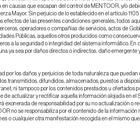
 en causas que escapan del control de MENTOOR, y/o debida
rza Mayor. Sin perjuicio de lo establecido en el artículo 1105
os efectos de las presentes condiciones generales, todos aq
erceros, operadores o compañías de servicios, actos de Gobi
ades Públicas, aquellos otros producidos como consecuenc
ceros a la seguridad o integridad del sistema informático. En 
 ya sea por daños directos o indirectos, daño emergente y/
por los daños y perjuicios de toda naturaleza que puedan de
dos transmitidos, difundidos, almacenados, puestos a disposic
tranet, ni tampoco por los contenidos prestados u ofertados 
de actualizar y rectificar aquella información alojada en e
á exonerada de responsabilidad por su no actualización o rec
R no se responsabiliza por el contenido de la información r
ones o cualquier otra manifestación recogida en el mismo qu