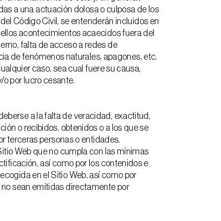
s a una actuación dolosa o culposa de los
 del Código Civil, se entenderán incluidos en
uellos acontecimientos acaecidos fuera del
erno, falta de acceso a redes de
ia de fenómenos naturales, apagones, etc.
cualquier caso, sea cual fuere su causa,
o por lucro cesante.
berse a la falta de veracidad, exactitud,
ión o recibidos, obtenidos o a los que se
por terceras personas o entidades.
l Sitio Web que no cumpla con las mínimas
tificación, así como por los contenidos e
ecogida en el Sitio Web, así como por
e no sean emitidas directamente por