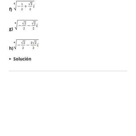
f)
g)
h)
Solución
a)
b)