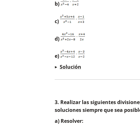
b)
c)
c)
d)
e)
Solución
d)
a)
3. Realizar las siguientes division
soluciones siempre que sea posible
e)
a) Resolver: