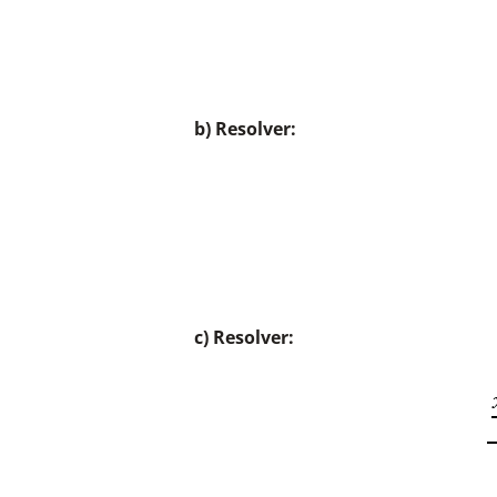
b)
b) Resolver:
c)
c) Resolver:
d)