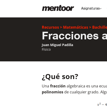
Asignaturas
Recursos
>
Matemáticas
>
Bachill
Fracciones a
Juan Miguel Padilla
Físico
¿Qué son?
Una
fracción
algebraica es una ecu
polinomios
de cualquier grado. Alg