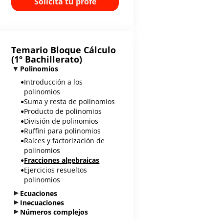
Solicita tu profe
Temario Bloque
Cálculo
(1º Bachillerato)
Polinomios
Introducción a los
polinomios
Suma y resta de polinomios
Producto de polinomios
División de polinomios
Ruffini para polinomios
Raíces y factorización de
polinomios
Fracciones algebraicas
Ejercicios resueltos
polinomios
Ecuaciones
Inecuaciones
Números complejos