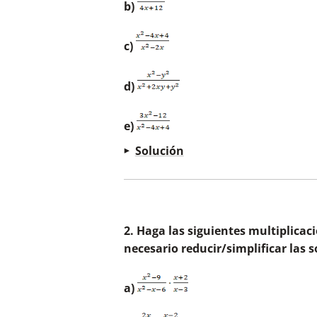
b)
c)
d)
e)
Solución
a)
2. Haga las siguientes multiplicac
necesario reducir/simplificar las s
b)
a)