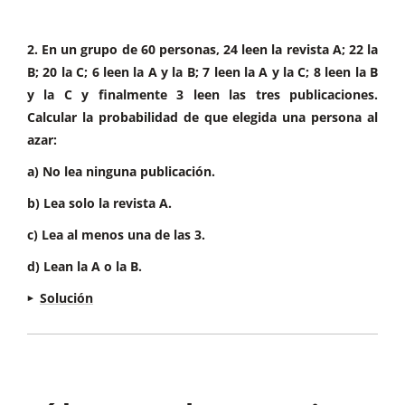
“habla alemán”
3. Ponemos los 3 alumnos que hacen todos los
deportes dónde se cortan los 3 círculos, este
2. En un grupo de 60 personas, 24 leen la revista A; 22 la
suceso es la intersección de los tres deportes:
B; 20 la C; 6 leen la A y la B; 7 leen la A y la C; 8 leen la B
y la C y finalmente 3 leen las tres publicaciones.
Calcular la probabilidad de que elegida una persona al
azar:
a) No lea ninguna publicación.
4. Completamos las intersecciones:
b) Lea solo la revista A.
F y B: 87 alumnos, 90 que practican los dos
c) Lea al menos una de las 3.
menos los 3 que ya pusimos que hacen los
tres deportes.
d) Lean la A o la B.
F y C: 17 alumnos (20 que hacen los dos
Solución
a) Al dirigirte a uno de ellos en francés o alemán
deportes menos los 3 que ya pusimos que
Sean los sucesos A = “lee la revista A”; B = “lee la
te entiendan:
hacen los tres deportes)
revista B”; C = “lee la revista C”
C y B: 22 alumnos (25 que hacen los dos
deportes menos los 3 que pusimos ya que