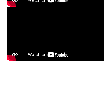
alumnos en total menos todos los que hemos
puesto en los pasos anteriores).
b) Lea solo la revista A:
c) Que no hable francés:
7. Resolución de problemas con diagramas de
Venn
Los diagramas de Venn nos permiten calcular