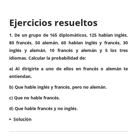
que se corten entre sí, ya que son compatibles,
es decir, comparten datos.
Ejercicios resueltos
2. Utilizaremos la siguiente notación:
F = “alumnos que juegan Futbol”
1. De un grupo de 165 diplomáticos, 125 hablan inglés,
B = “alumnos que juegan al baloncesto”
80 francés, 50 alemán, 60 hablan inglés y francés, 30
inglés y alemán, 10 francés y alemán y 5 los tres
C = "Alumnos que hacen ciclismo"
idiomas. Calcular la probabilidad de:
a) Al dirigirte a uno de ellos en francés o alemán te
entiendan.
b) Que hable inglés y francés, pero no alemán.
c) Que no hable francés.
d) Que hable francés y no inglés.
Solución
Siendo F = “habla francés”; I = “habla inglés”; A =