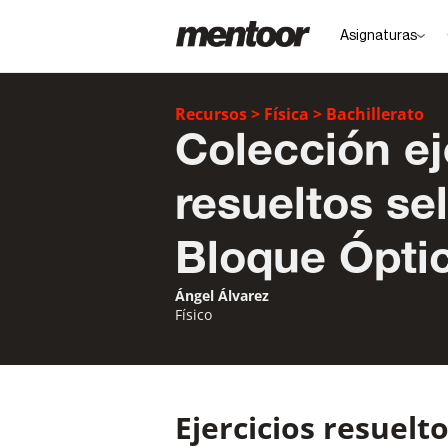
Asignaturas
Recursos
>
Física
>
Bachillerato
Colección ej
resueltos sel
Bloque Ópti
Ángel Álvarez
Físico
Ejercicios resuelt