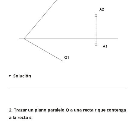
Solución
Para que el plano que tenemos que trazar
contenga a A, tiene que contener a una recta
que pase por A.
Nos apoyaremos en rectas
frontales u horizontales ya que sus proyecciones
2. Trazar un plano paralelo Q a una recta r que contenga
son paralelas a las trazas del plano, por tanto, si
a la recta s:
trazo una recta horizontal R, r1 será paralela a la
traza del plano P1.