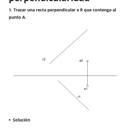
de ambas rectas que se cortan y al unir Vs con Vt
1. Trazar una recta perpendicular a R que contenga al
y Hs con Ht obtendremos el plano Q buscado
punto A.
paralelo a R.
Solución