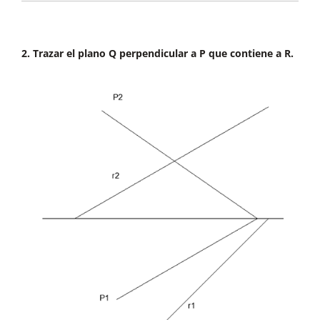
2. Trazar el plano Q perpendicular a P que contiene a R.
Para que una recta sea perpendicular a otra,
debe estar contenida en un plano perpendicular
a la primera y que además se corten ambas.
Comenzaremos trazando el plano Q
perpendicular a R que contiene a A, nos
apoyamos en un plano P (proyectante) que