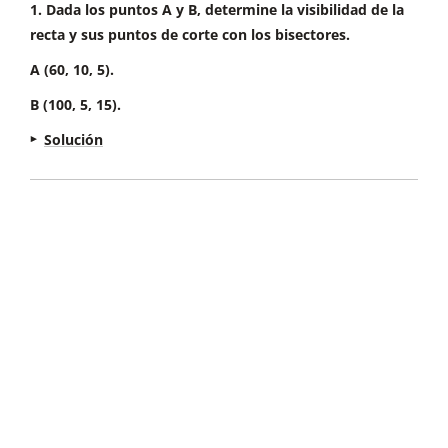
1. Dada los puntos A y B, determine la visibilidad de la
recta y sus puntos de corte con los bisectores.
A (60, 10, 5).
B (100, 5, 15).
Solución
1. Posicionamos los puntos A y B.
2. Uniéndolos obtenemos la recta R,
representada por sus proyecciones r1 y r2.
3. Prolongando las proyecciones hasta línea de
tierra obtenemos las trazas de la recta Vr y Hr.