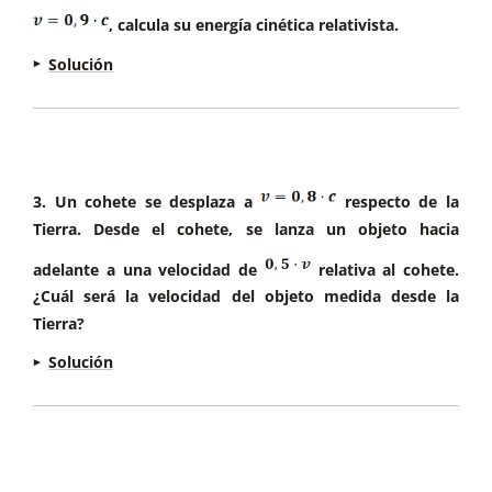
Sabemos que
, calcula su energía cinética relativista.
Solución
Sabemos que la energía en reposo viene dada
por
Entonces,
3. Un cohete se desplaza a
respecto de la
Tierra. Desde el cohete, se lanza un objeto hacia
La velocidad del protón es:
La masa relativista 𝑚 se calcula como:
adelante a una velocidad de
relativa al cohete.
¿Cuál será la velocidad del objeto medida desde la
Tierra?
Calculamos el factor de Lorenz
:
Solución
Por lo tanto
, la masa relativista del electrón es
Del enunciado de deduce:
Velocidad del cohete respecto de la Tierra:
,