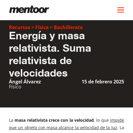
Recursos
>
Física
>
Bachillerato
Energía y masa
relativista. Suma
relativista de
velocidades
Ángel Álvarez
15 de febrero 2025
Físico
La
masa relativista crece con la velocidad
, lo que
impide
que un objeto con masa alcance la velocidad de la luz
. La