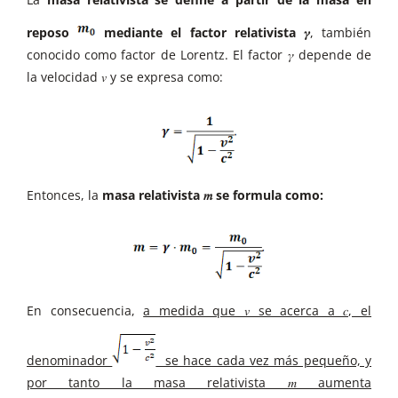
reposo
mediante el factor relativista 𝛾
, también
conocido como factor de Lorentz. El factor 𝛾 depende de
la velocidad 𝑣 y se expresa como:
Entonces, la
masa relativista 𝑚 se formula como:
En consecuencia,
a medida que 𝑣 se acerca a 𝑐, el
denominador
se hace cada vez más pequeño, y
por tanto la masa relativista 𝑚 aumenta