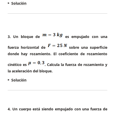
Solución
Comenzamos dibujando el diagrama de fuerzas:
3. Un bloque de
es empujado con una
fuerza horizontal de
sobre una superficie
donde hay rozamiento. El coeficiente de rozamiento
cinético es
. Calcula la fuerza de rozamiento y
la aceleración del bloque.
Solución
Comenzamos dibujando el diagrama de fuerzas:
Aplicamos la Segunda Ley de Newton en cada
4. Un cuerpo está siendo empujado con una fuerza de
uno de los ejes: