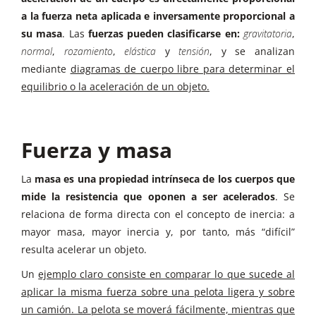
a la fuerza neta aplicada e inversamente proporcional a
su masa
. Las
fuerzas pueden clasificarse en:
gravitatoria
,
normal
,
rozamiento
,
elástica
y
tensión
, y se analizan
mediante
diagramas de cuerpo libre para determinar el
equilibrio o la aceleración de un objeto.
Fuerza y masa
La
masa es una propiedad intrínseca de los cuerpos que
mide la resistencia que oponen a ser acelerados
. Se
relaciona de forma directa con el concepto de inercia: a
mayor masa, mayor inercia y, por tanto, más “difícil”
resulta acelerar un objeto.
Un
ejemplo claro consiste en comparar lo que sucede al
aplicar la misma fuerza sobre una pelota ligera y sobre
un camión. La pelota se moverá fácilmente, mientras que