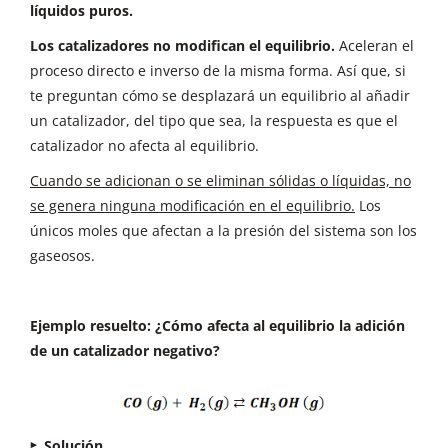
líquidos puros.
Conclusión:
El sistema se desplazará hacia la
Los catalizadores no modifican el equilibrio.
Aceleran el
izquierda (reactivos)
proceso directo e inverso de la misma forma. Así que, si
te preguntan cómo se desplazará un equilibrio al añadir
un catalizador, del tipo que sea, la respuesta es que el
A veces, nos harán la pregunta de forma inversa.
catalizador no afecta al equilibrio.
Por ejemplo, para esta misma reacción, pueden
preguntarnos:
¿cómo se favorece la formación
Cuando se adicionan o se eliminan sólidas o líquidas, no
de I2O5, a altas o bajas temperaturas?
se genera ninguna modificación en el equilibrio.
Los
únicos moles que afectan a la presión del sistema son los
Tenemos que entender que el sistema se
gaseosos.
desplazará hacia la formación del óxido
(productos) cuando generemos una perturbación
opuesta. Si se desplaza hacia los productos, se
Ejemplo resuelto: ¿Cómo afecta al equilibrio la adición
desplaza en sentido endotérmico (absorbe
de un catalizador negativo?
temperatura del medio). Para favorecer esa
respuesta, necesitamos aumentar la temperatura
del medio.
Así que se consigue más formación de
Solución