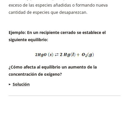
exceso de las especies añadidas o formando nueva
cantidad de especies que desaparezcan.
Ejemplo: En un recipiente cerrado se establece el
siguiente equilibrio:
¿Cómo afecta al equilibrio un aumento de la
concentración de oxígeno?
Solución
¿Qué perturbación se ha producido en el
equilibrio?
Aumenta la concentración de
O2 (producto)
¿Cómo lo compensará el equilibrio?
Disminuyendo la concentración de O2