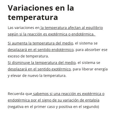
Variaciones en la
¿Qué perturbación se ha producido en el
temperatura
equilibrio?
Aumenta la presión
¿Cómo lo compensará el equilibrio?
Las variaciones en
Disminuyendo la presión
la temperatura afectan al equilibrio
según si la reacción es exotérmica o endotérmica.
¿Hacia qué sentido se desplazará para hacerlo?
Hacia menos moles gaseosos haya. A la izquierda
Si aumenta la temperatura del medio
, el sistema se
hay 3 y a la derecha 1.
desplazará en el sentido endotérmico
, para absorber ese
exceso de temperatura.
Conclusión:
El sistema se desplazará hacia la
Si disminuye la temperatura del medio
derecha (productos).
, el sistema se
desplazará en el sentido exotérmico
, para liberar energía
y elevar de nuevo la temperatura.
Recuerda que
sabemos si una reacción es exotérmica o
endotérmica por el signo de su variación de entalpía
(negativa en el primer caso y positiva en el segundo)