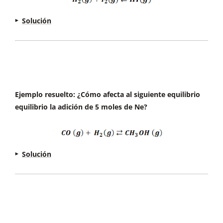
Conclusión:
El sistema se desplazará hacia la
Solución
derecha (productos)
¿Qué perturbación se ha producido en el
equilibrio?
Disminución de la presión
¿Cómo lo compensará el equilibrio?
Aumentando la presión
¿Hacia qué sentido se desplazará para hacerlo?
Ejemplo resuelto: ¿Cómo afecta al siguiente equilibrio
Hacia más moles gaseosos haya, pero a ambos
equilibrio la adición de 5 moles de Ne?
lados hay los mismos.
Conclusión:
El sistema no se desplazará. Un
aumento en la presión no afecta a este equilibrio.
Solución
El Ne no participa en el equilibrio. Por tanto, no
va a afectar a ninguna de las presiones parciales
de los elementos ya presentes. Sin embargo, sí
que va a aumentar la presión total, al aumentar
el número de moles en el reactor.