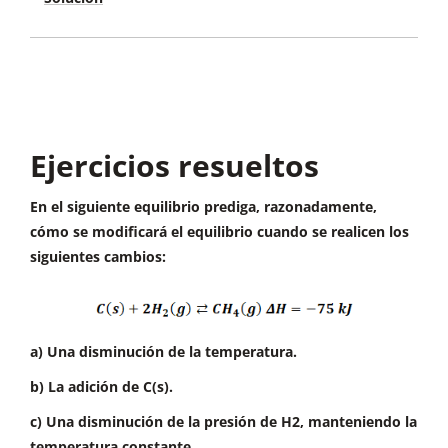
pentaóxido de diyodo a altas temperaturas.
De ninguna forma. El catalizador modifica la
velocidad de la reacción directa e inversa de la
misma forma. En este caso, las ralentiza. Así que
el equilibrio se alcanzará de forma más lenta,
pero se llegará a las mismas condiciones.
Ejercicios resueltos
En el siguiente equilibrio prediga, razonadamente,
cómo se modificará el equilibrio cuando se realicen los
siguientes cambios:
a) Una disminución de la temperatura.
b) La adición de C(s).
c) Una disminución de la presión de H2, manteniendo la
temperatura constante