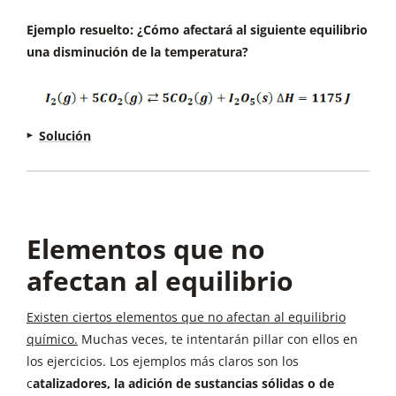
Ejemplo resuelto: ¿Cómo afectará al siguiente equilibrio
una disminución de la temperatura?
Solución
¿Qué perturbación se ha producido en el
equilibrio?
Disminución en la temperatura del
medio
¿Cómo lo compensará el equilibrio?
Elementos que no
Aumentando la temperatura del medio
afectan al equilibrio
¿Hacia qué sentido se desplazará para hacerlo?
En el sentido exotérmico. La reacción, tal cual
Existen ciertos elementos que no afectan al equilibrio
está escrita, para pasar de reactivos a productos,
químico.
Muchas veces, te intentarán pillar con ellos en
tiene una entalpía positiva. Es decir, es
los ejercicios. Los ejemplos más claros son los
endotérmica. Así que debe ir en sentido
c
atalizadores, la adición de sustancias sólidas o de
contrario.