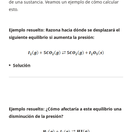
de una sustancia. Veamos un ejemplo de cómo calcular
esto.
Ejemplo resuelto: Razona hacia dónde se desplazará el
siguiente equilibrio si aumenta la presión:
Solución
¿Qué perturbación se ha producido en el
equilibrio?
Aumento de la presión
¿Cómo lo compensará el equilibrio?
Disminuyendo la presión
¿Hacia qué sentido se desplazará para hacerlo?
Ejemplo resuelto: ¿Cómo afectaría a este equilibrio una
Hacia donde menos moles gaseosos haya. En los
disminución de la presión?
reactivos hay 6 moles gaseosos en total, y en los
productos, 5 (fíjate que el I2O5 es un sólido).