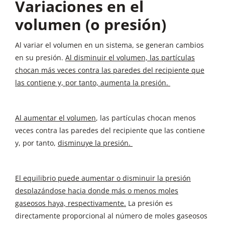
Variaciones en el
¿Hacia qué sentido se desplazará para hacerlo?
Hacia el sentido que haga que se consuma el O2
volumen (o presión)
Conclusión
: el sistema evolucionará hacia la
Al variar el volumen en un sistema, se generan cambios
izquierda (hacia los reactivos).
en su presión.
Al disminuir el volumen, las partículas
chocan más veces contra las paredes del recipiente que
las contiene y, por tanto, aumenta la presión.
Al aumentar el volumen
, las partículas chocan menos
veces contra las paredes del recipiente que las contiene
y, por tanto,
disminuye la presión.
El equilibrio puede aumentar o disminuir la presión
desplazándose hacia donde más o menos moles
gaseosos haya, respectivamente.
La presión es
directamente proporcional al número de moles gaseosos