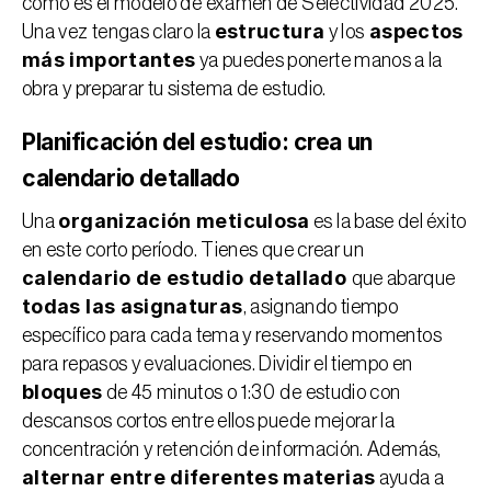
cómo es el modelo de exámen de Selectividad 2025
. 
estructura
 aspectos 
Una vez tengas claro la 
 y los
más importantes
 ya puedes ponerte manos a la 
obra y preparar tu sistema de estudio.
Planificación del estudio: crea un 
calendario detallado
organización meticulosa
Una 
 es la base del éxito 
en este corto período. Tienes que crear un
calendario de estudio detallado 
que abarque 
todas las asignaturas
, asignando tiempo 
específico para cada tema y reservando momentos 
para repasos y evaluaciones. Dividir el tiempo en 
bloques
 de 45 minutos o 1:30
de estudio con 
descansos cortos entre ellos puede mejorar la 
concentración y retención de información. Además, 
alternar entre diferentes materias
 ayuda a 