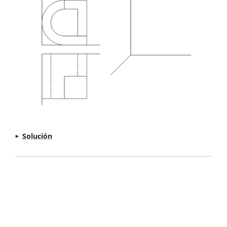
Nos llevamos las medidas totales de la figura a
los 3 ejes y construimos el cubo donde ira
inscrita. Representamos en las 3 caras exteriores
la información que pertenece a ellas y
relacionamos las aristas faltantes.
Solución
Nos llevamos las medidas totales de la figura
construyendo el cubo donde va inscrita.
Representamos la información perteneciente a
las caras exteriores del cubo, dando especial
importancia a las circunferencias de la figura.