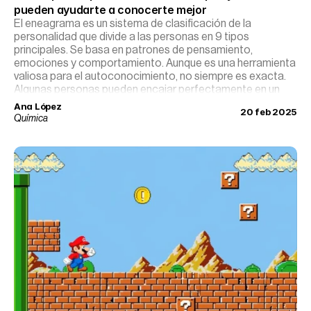
pueden ayudarte a conocerte mejor
El eneagrama es un sistema de clasificación de la
personalidad que divide a las personas en 9 tipos
principales. Se basa en patrones de pensamiento,
emociones y comportamiento. Aunque es una herramienta
valiosa para el autoconocimiento, no siempre es exacta.
Algunas personas pueden encajar perfectamente en un
eneatipo, mientras que otras se identifican con varios o no
Ana López
20 feb 2025
encuentran uno que los represente al completamente.
Química