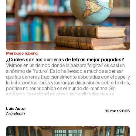
Mercado laboral
¿Cuáles son las carreras de letras mejor pagadas?
Vivimos en un tiempo donde la palabra "digital" es casi un
sinónimo de "futuro". Esto ha llevado a muchos a pensar
que las carreras tradicionalmente asociadas con el papel y
la tinta, con los libros y las largas discusiones sobre textos,
podrían no tener cabida en el mundo del mañana. Sin
embargo, la realidad es otra. Las habilidades que se
cultivan en las carreras de letras —pensamiento crítico,
comunicación efectiva, empatía cultural— son ahora más
Luis Astor
12 mar 2025
valiosas que nunca. Y sí, hay un amplio y prometedor
Arquitecto
camino para aquellos que deciden transitarlo.