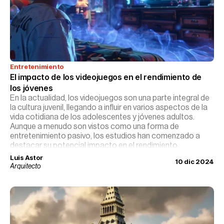
Entretenimiento
El impacto de los videojuegos en el rendimiento de 
los jóvenes
En la actualidad, los videojuegos son una parte integral de
la cultura juvenil, llegando a influir en varios aspectos de la
vida cotidiana de los adolescentes y jóvenes adultos.
Aunque a menudo son vistos como una forma de
entretenimiento pasivo, los estudios han comenzado a
destacar su potencial impacto en el rendimiento
académico y el desarrollo cognitivo.
Luis Astor
10 dic 2024
Arquitecto