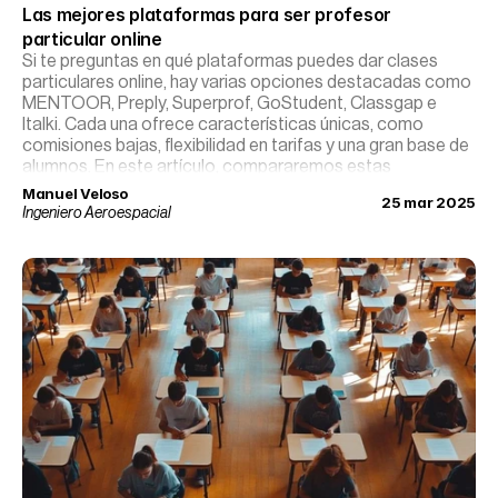
Las mejores plataformas para ser profesor 
particular online
Si te preguntas en qué plataformas puedes dar clases
particulares online, hay varias opciones destacadas como
MENTOOR, Preply, Superprof, GoStudent, Classgap e
Italki. Cada una ofrece características únicas, como
comisiones bajas, flexibilidad en tarifas y una gran base de
alumnos. En este artículo, compararemos estas
plataformas para que puedas elegir la que mejor se adapte
Manuel Veloso
25 mar 2025
a tus necesidades y objetivos como profesor.
Ingeniero Aeroespacial