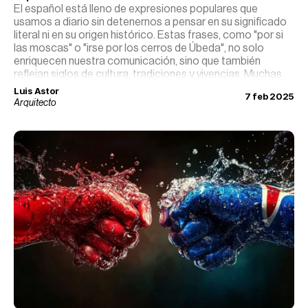
El español está lleno de expresiones populares que
usamos a diario sin detenernos a pensar en su significado
literal ni en su origen histórico. Estas frases, como "por si
las moscas" o "irse por los cerros de Úbeda", no solo
enriquecen nuestra comunicación, sino que también
reflejan siglos de cultura, tradiciones y vivencias. Muchas
nacieron en épocas medievales, otras en el ámbito rural, y
Luis Astor
7 feb 2025
algunas en leyendas o eventos históricos que aún
Arquitecto
resuenan en nuestro lenguaje.