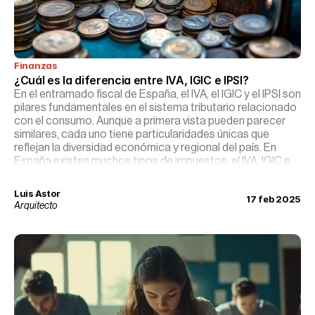
Finanzas
¿Cuál es la diferencia entre IVA, IGIC e IPSI?
En el entramado fiscal de España, el IVA, el IGIC y el IPSI son
pilares fundamentales en el sistema tributario relacionado
con el consumo. Aunque a primera vista pueden parecer
similares, cada uno tiene particularidades únicas que
reflejan la diversidad económica y regional del país. En
España existen muchos tipos de impuestos; el IVA, IGIC e
IPSI son los que se aplican sobre el valor añadido de los
bienes y servicios.
Luis Astor
17 feb 2025
Arquitecto