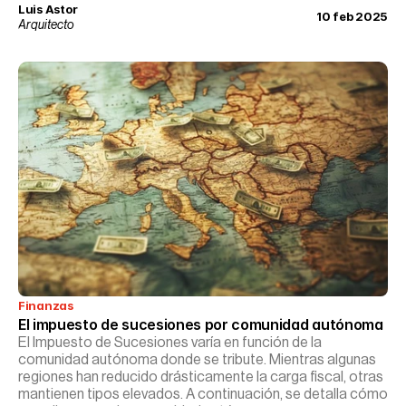
Myers-Briggs, una herramienta ampliamente utilizada en
Luis Astor
10 feb 2025
psicología para comprender las diversas formas en que las
Arquitecto
personas perciben el mundo y toman decisiones.
Finanzas
El impuesto de sucesiones por comunidad autónoma
El Impuesto de Sucesiones varía en función de la
comunidad autónoma donde se tribute. Mientras algunas
regiones han reducido drásticamente la carga fiscal, otras
mantienen tipos elevados. A continuación, se detalla cómo