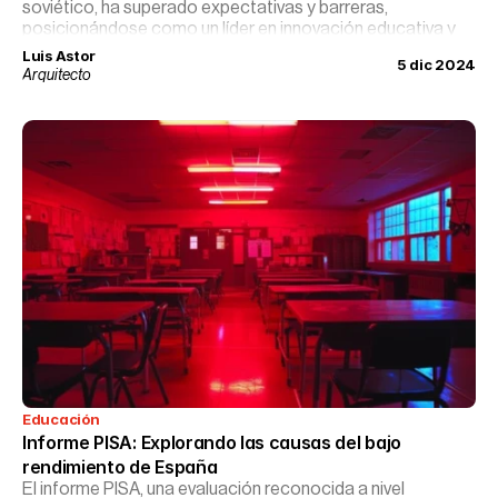
soviético, ha superado expectativas y barreras,
posicionándose como un líder en innovación educativa y
tecnológica. A través de una mezcla de políticas
Luis Astor
5 dic 2024
progresistas, inversión en educación temprana y un
Arquitecto
enfoque revolucionario en tecnología, Estonia ha creado
un modelo educativo que es tanto envidiado como
estudiado por educadores y políticos de todo el mundo.
Educación
Informe PISA: Explorando las causas del bajo 
rendimiento de España
El informe PISA, una evaluación reconocida a nivel