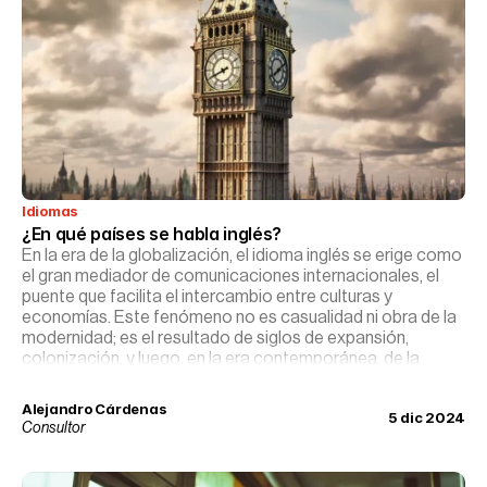
Idiomas
¿En qué países se habla inglés?
En la era de la globalización, el idioma inglés se erige como
el gran mediador de comunicaciones internacionales, el
puente que facilita el intercambio entre culturas y
economías. Este fenómeno no es casualidad ni obra de la
modernidad; es el resultado de siglos de expansión,
colonización, y luego, en la era contemporánea, de la
hegemonía cultural y económica de países angloparlantes
en el escenario mundial.
Alejandro Cárdenas
5 dic 2024
Consultor