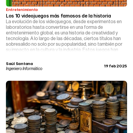
Entretenimiento
Los 10 videojuegos más famosos de la historia
La evolución de los videojuegos, desde experimentos en
laboratorios hasta convertirse en una forma de
entretenimiento global, es una historia de creatividad y
tecnología. A lo largo de las décadas, ciertos títulos han
sobresalido no solo por su popularidad, sino también por
su impacto en la cultura y la industria. Estos juegos han
trascendido el ámbito del entretenimiento para
convertirse en iconos culturales, influenciando a
Saúl Santana
19 feb 2025
generaciones y definiendo la evolución de los videojuegos.
Ingeniero Informático