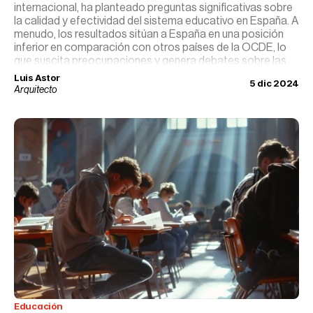
internacional, ha planteado preguntas significativas sobre
la calidad y efectividad del sistema educativo en España. A
menudo, los resultados sitúan a España en una posición
inferior en comparación con otros países de la OCDE, lo
que suscita preocupaciones y genera debates sobre las
causas subyacentes y las estrategias de mejora. Este
Luis Astor
5 dic 2024
análisis profundiza en la naturaleza del informe PISA,
Arquitecto
identifica factores clave que influyen en los resultados de
España y discute enfoques para fortalecer el rendimiento
educativo en el país.
Educación