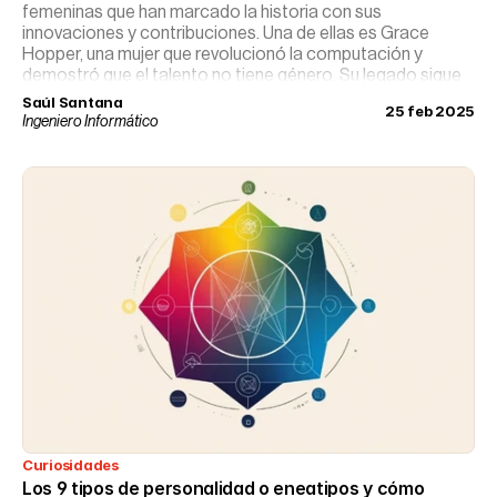
femeninas que han marcado la historia con sus
innovaciones y contribuciones. Una de ellas es Grace
Hopper, una mujer que revolucionó la computación y
demostró que el talento no tiene género. Su legado sigue
vigente, inspirando a nuevas generaciones de mujeres en
Saúl Santana
25 feb 2025
STEM.
Ingeniero Informático
Curiosidades
Los 9 tipos de personalidad o eneatipos y cómo 