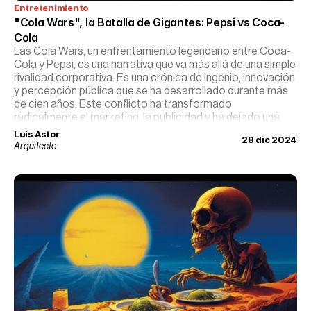
Entretenimiento
"Cola Wars", la Batalla de Gigantes: Pepsi vs Coca-
Cola
Las Cola Wars, un enfrentamiento legendario entre Coca-
Cola y Pepsi, es una narrativa que va más allá de una simple
rivalidad corporativa. Es una crónica de ingenio, innovación
y percepción pública que se ha desarrollado durante más
de cien años. Este conflicto ha transformado
radicalmente el marketing, la publicidad y ha dejado una
huella indeleble en la cultura popular.
Luis Astor
28 dic 2024
Arquitecto