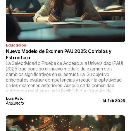
Educación
Nuevo Modelo de Examen PAU 2025: Cambios y 
Estructura
La Selectividad o Prueba de Acceso a la Universidad (PAU)
2025 trae consigo un nuevo modelo de examen con
cambios significativos en su estructura. Su objetivo
principal es evaluar competencias y reducir la optatividad
de los exámenes anteriores. Aunque cada comunidad
autónoma mantiene cierta flexibilidad, el formato del
examen se estandariza para garantizar equidad y
Luis Astor
14 feb 2025
objetividad.
Arquitecto