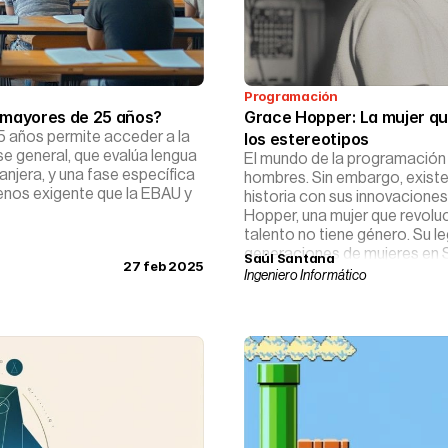
Programación
a mayores de 25 años?
Grace Hopper: La mujer qu
5 años permite acceder a la
los estereotipos
se general, que evalúa lengua
El mundo de la programación 
anjera, y una fase específica
hombres. Sin embargo, existe
enos exigente que la EBAU y
historia con sus innovaciones
Hopper, una mujer que revolu
talento no tiene género. Su l
generaciones de mujeres en
Saúl Santana
27 feb 2025
Ingeniero Informático