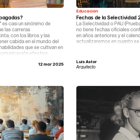
Educación
r pagadas?
Fechas de la Selectivida
" es casi un sinónimo de
La Selectividad o PAU (Prueb
ue las carreras
no tiene fechas oficiales co
nta, con los libros y las
en años anteriores y el cale
ener cabida en el mundo del
actualizaremos en cuanto se p
habilidades que se cultivan en
 comunicación efectiva,
nunca. Y sí, hay un amplio y
Luis Astor
12 mar 2025
 transitarlo.
Arquitecto