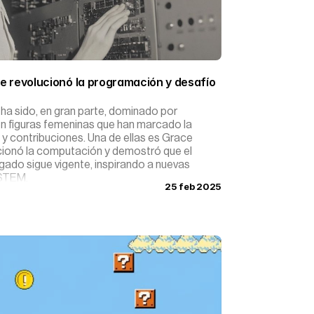
e revolucionó la programación y desafío 
ha sido, en gran parte, dominado por
n figuras femeninas que han marcado la
 y contribuciones. Una de ellas es Grace
cionó la computación y demostró que el
egado sigue vigente, inspirando a nuevas
 STEM.
25 feb 2025