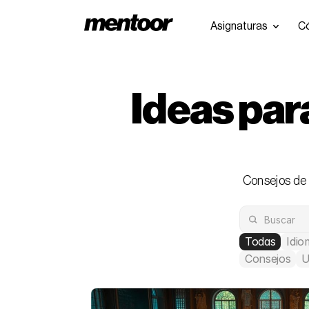
Asignaturas
C
Ideas para
Consejos de 
Todas
Idio
Consejos
U