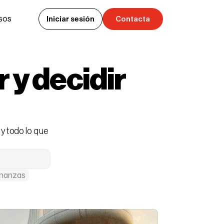
sos
Iniciar sesión
Contacta
Iniciar sesión
Contacta
y decidir 
y todo lo que
inanzas