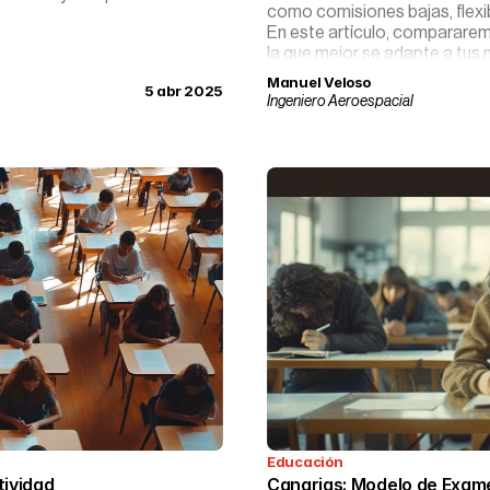
como comisiones bajas, flexib
En este artículo, compararem
la que mejor se adapte a tus
Manuel Veloso
5 abr 2025
Ingeniero Aeroespacial
Educación
tividad
Canarias: Modelo de Exame