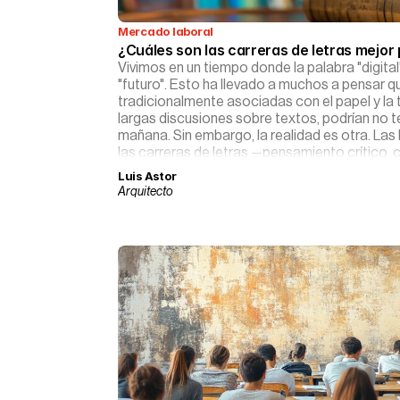
Mercado laboral
¿Cuáles son las carreras de letras mejo
Vivimos en un tiempo donde la palabra "digital
"futuro". Esto ha llevado a muchos a pensar q
tradicionalmente asociadas con el papel y la ti
largas discusiones sobre textos, podrían no t
mañana. Sin embargo, la realidad es otra. Las 
las carreras de letras —pensamiento crítico,
empatía cultural— son ahora más valiosas que 
Luis Astor
prometedor camino para aquellos que deciden
Arquitecto