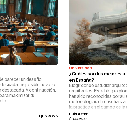
Universidad
¿Cuáles son las mejores un
de parecer un desafío
en España?
adecuada, es posible no solo
Elegir dónde estudiar arquitec
ón destacada. A continuación,
arquitectos. Este blog explo
para maximizar tu
han sido reconocidas por su
dio.
metodologías de enseñanza, y
la práctica en el campo de la 
Luis Astor
1 jun 2026
Arquitecto