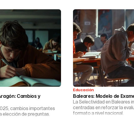
Educación
Aragón: Cambios y 
Baleares: Modelo de Exame
La Selectividad en Baleares 
centradas en reforzar la eva
 2025, cambios importantes
formato a nivel nacional.
a elección de preguntas.