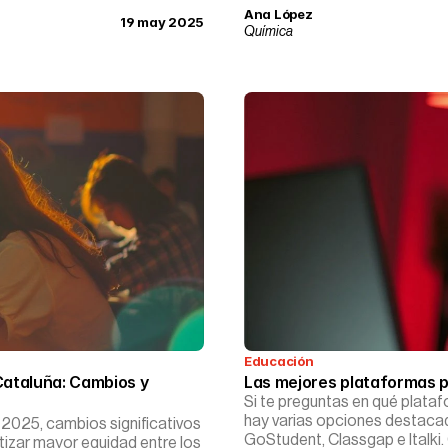
Ana López
19 may 2025
Química
Educación
ataluña: Cambios y 
Las mejores plataformas pa
Si te preguntas en qué plataf
hay varias opciones destac
 2025, cambios significativos
GoStudent, Classgap e Italki.
ntizar mayor equidad entre los