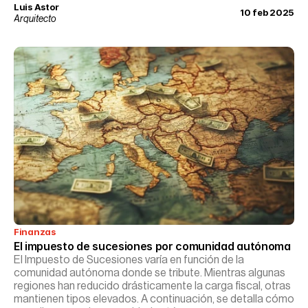
Myers-Briggs, una herramienta ampliamente utilizada en
Luis Astor
10 feb 2025
psicología para comprender las diversas formas en que las
Arquitecto
personas perciben el mundo y toman decisiones.
Finanzas
El impuesto de sucesiones por comunidad autónoma
El Impuesto de Sucesiones varía en función de la
comunidad autónoma donde se tribute. Mientras algunas
regiones han reducido drásticamente la carga fiscal, otras
mantienen tipos elevados. A continuación, se detalla cómo