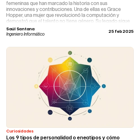
femeninas que han marcado la historia con sus
innovaciones y contribuciones. Una de ellas es Grace
Hopper, una mujer que revolucionó la computación y
demostró que el talento no tiene género. Su legado sigue
vigente, inspirando a nuevas generaciones de mujeres en
Saúl Santana
25 feb 2025
STEM.
Ingeniero Informático
Curiosidades
Los 9 tipos de personalidad o eneatipos y cómo 