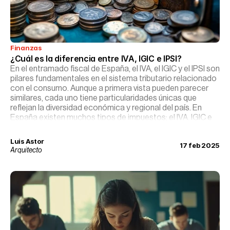
Finanzas
¿Cuál es la diferencia entre IVA, IGIC e IPSI?
En el entramado fiscal de España, el IVA, el IGIC y el IPSI son
pilares fundamentales en el sistema tributario relacionado
con el consumo. Aunque a primera vista pueden parecer
similares, cada uno tiene particularidades únicas que
reflejan la diversidad económica y regional del país. En
España existen muchos tipos de impuestos; el IVA, IGIC e
IPSI son los que se aplican sobre el valor añadido de los
bienes y servicios.
Luis Astor
17 feb 2025
Arquitecto