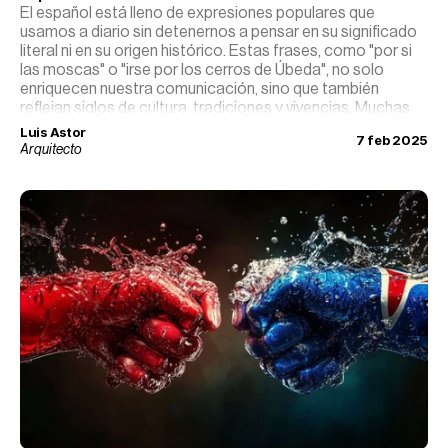
El español está lleno de expresiones populares que
usamos a diario sin detenernos a pensar en su significado
literal ni en su origen histórico. Estas frases, como "por si
las moscas" o "irse por los cerros de Úbeda", no solo
enriquecen nuestra comunicación, sino que también
reflejan siglos de cultura, tradiciones y vivencias. Muchas
nacieron en épocas medievales, otras en el ámbito rural, y
Luis Astor
7 feb 2025
algunas en leyendas o eventos históricos que aún
Arquitecto
resuenan en nuestro lenguaje.