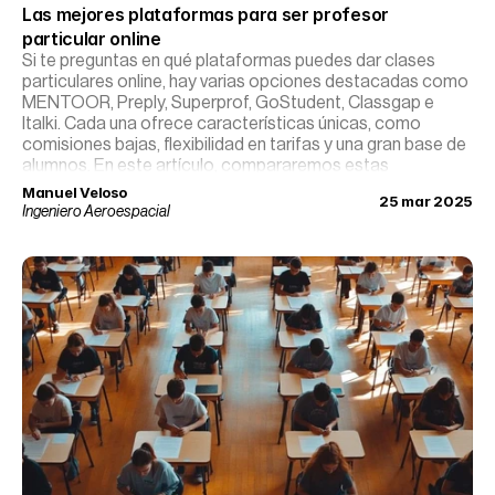
Las mejores plataformas para ser profesor 
particular online
Si te preguntas en qué plataformas puedes dar clases
particulares online, hay varias opciones destacadas como
MENTOOR, Preply, Superprof, GoStudent, Classgap e
Italki. Cada una ofrece características únicas, como
comisiones bajas, flexibilidad en tarifas y una gran base de
alumnos. En este artículo, compararemos estas
plataformas para que puedas elegir la que mejor se adapte
Manuel Veloso
25 mar 2025
a tus necesidades y objetivos como profesor.
Ingeniero Aeroespacial