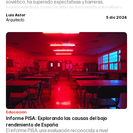
soviético, ha superado expectativas y barreras,
posicionándose como un líder en innovación educativa y
tecnológica. A través de una mezcla de políticas
Luis Astor
5 dic 2024
progresistas, inversión en educación temprana y un
Arquitecto
enfoque revolucionario en tecnología, Estonia ha creado
un modelo educativo que es tanto envidiado como
estudiado por educadores y políticos de todo el mundo.
Educación
Informe PISA: Explorando las causas del bajo 
rendimiento de España
El informe PISA, una evaluación reconocida a nivel