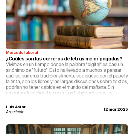
Mercado laboral
¿Cuáles son las carreras de letras mejor pagadas?
Vivimos en un tiempo donde la palabra "digital" es casi un
sinónimo de "futuro". Esto ha llevado a muchos a pensar
que las carreras tradicionalmente asociadas con el papel y
la tinta, con los libros y las largas discusiones sobre textos,
podrían no tener cabida en el mundo del mañana. Sin
embargo, la realidad es otra. Las habilidades que se
cultivan en las carreras de letras —pensamiento crítico,
comunicación efectiva, empatía cultural— son ahora más
Luis Astor
12 mar 2025
valiosas que nunca. Y sí, hay un amplio y prometedor
Arquitecto
camino para aquellos que deciden transitarlo.