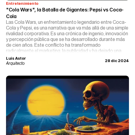
Entretenimiento
"Cola Wars", la Batalla de Gigantes: Pepsi vs Coca-
Cola
Las Cola Wars, un enfrentamiento legendario entre Coca-
Cola y Pepsi, es una narrativa que va más allá de una simple
rivalidad corporativa. Es una crónica de ingenio, innovación
y percepción pública que se ha desarrollado durante más
de cien años. Este conflicto ha transformado
radicalmente el marketing, la publicidad y ha dejado una
huella indeleble en la cultura popular.
Luis Astor
28 dic 2024
Arquitecto