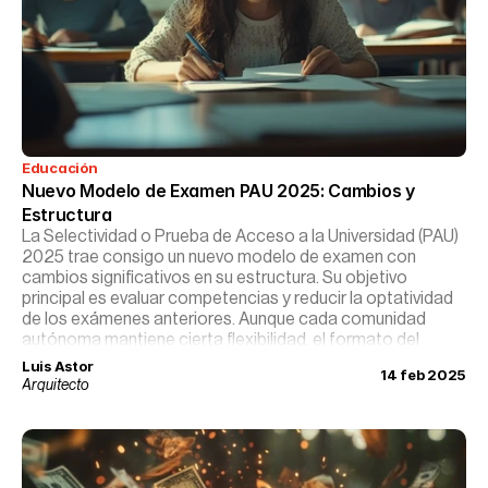
Educación
Nuevo Modelo de Examen PAU 2025: Cambios y 
Estructura
La Selectividad o Prueba de Acceso a la Universidad (PAU)
2025 trae consigo un nuevo modelo de examen con
cambios significativos en su estructura. Su objetivo
principal es evaluar competencias y reducir la optatividad
de los exámenes anteriores. Aunque cada comunidad
autónoma mantiene cierta flexibilidad, el formato del
examen se estandariza para garantizar equidad y
Luis Astor
14 feb 2025
objetividad.
Arquitecto