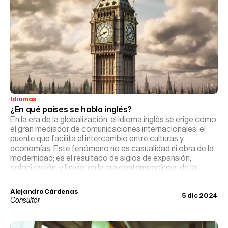
Idiomas
¿En qué países se habla inglés?
En la era de la globalización, el idioma inglés se erige como
el gran mediador de comunicaciones internacionales, el
puente que facilita el intercambio entre culturas y
economías. Este fenómeno no es casualidad ni obra de la
modernidad; es el resultado de siglos de expansión,
colonización, y luego, en la era contemporánea, de la
hegemonía cultural y económica de países angloparlantes
en el escenario mundial.
Alejandro Cárdenas
5 dic 2024
Consultor