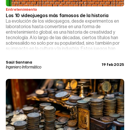
Entretenimiento
Los 10 videojuegos más famosos de la historia
La evolución de los videojuegos, desde experimentos en
laboratorios hasta convertirse en una forma de
entretenimiento global, es una historia de creatividad y
tecnología. A lo largo de las décadas, ciertos títulos han
sobresalido no solo por su popularidad, sino también por
su impacto en la cultura y la industria. Estos juegos han
trascendido el ámbito del entretenimiento para
convertirse en iconos culturales, influenciando a
Saúl Santana
19 feb 2025
generaciones y definiendo la evolución de los videojuegos.
Ingeniero Informático