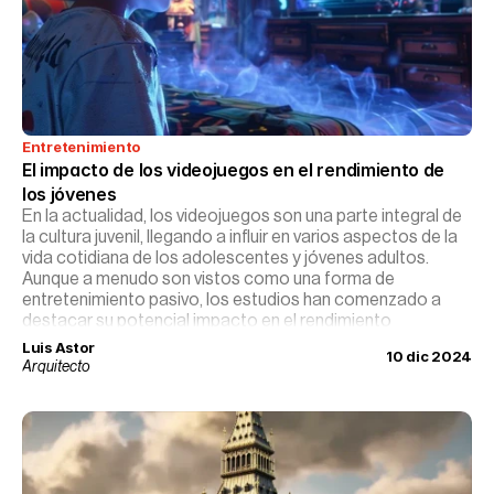
Entretenimiento
El impacto de los videojuegos en el rendimiento de 
los jóvenes
En la actualidad, los videojuegos son una parte integral de
la cultura juvenil, llegando a influir en varios aspectos de la
vida cotidiana de los adolescentes y jóvenes adultos.
Aunque a menudo son vistos como una forma de
entretenimiento pasivo, los estudios han comenzado a
destacar su potencial impacto en el rendimiento
académico y el desarrollo cognitivo.
Luis Astor
10 dic 2024
Arquitecto