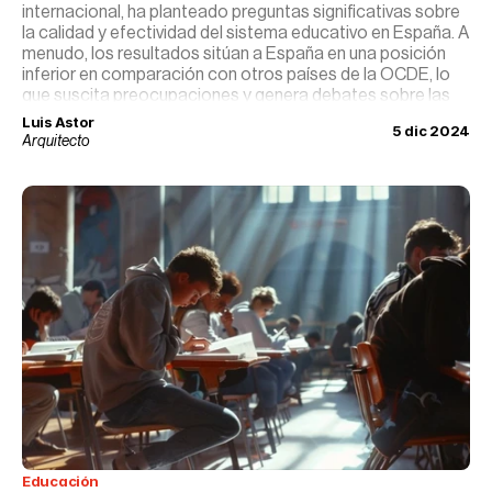
internacional, ha planteado preguntas significativas sobre
la calidad y efectividad del sistema educativo en España. A
menudo, los resultados sitúan a España en una posición
inferior en comparación con otros países de la OCDE, lo
que suscita preocupaciones y genera debates sobre las
causas subyacentes y las estrategias de mejora. Este
Luis Astor
5 dic 2024
análisis profundiza en la naturaleza del informe PISA,
Arquitecto
identifica factores clave que influyen en los resultados de
España y discute enfoques para fortalecer el rendimiento
educativo en el país.
Educación