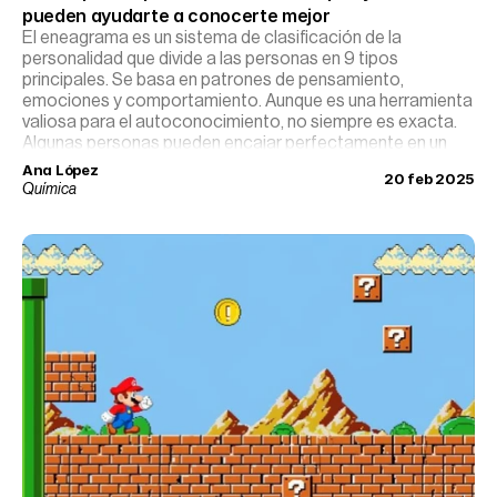
pueden ayudarte a conocerte mejor
El eneagrama es un sistema de clasificación de la
personalidad que divide a las personas en 9 tipos
principales. Se basa en patrones de pensamiento,
emociones y comportamiento. Aunque es una herramienta
valiosa para el autoconocimiento, no siempre es exacta.
Algunas personas pueden encajar perfectamente en un
eneatipo, mientras que otras se identifican con varios o no
Ana López
20 feb 2025
encuentran uno que los represente al completamente.
Química