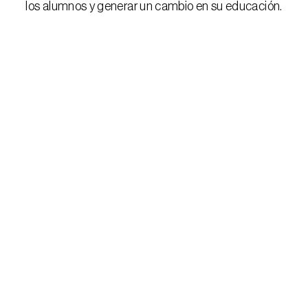
los alumnos y generar un cambio en su educación.
Verificado 
Experiencia:
5 años
Verificado 
Expe
Filóloga
Inglés
Ing. Aeroespacial