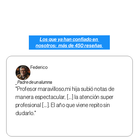
Camila
Ma
Los que ya han confiado en 
nosotros:  más de 450 reseñas 
Federico
_Padre de un alumna
"Profesor maravilloso,mi hija subió notas de 
manera espectacular, [...] la atención super 
profesional [...]. El año que viene repito sin 
dudarlo."