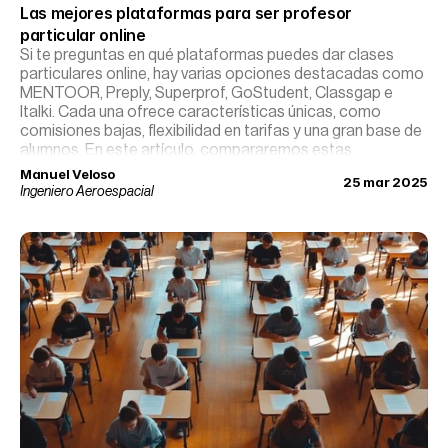
Las mejores plataformas para ser profesor 
particular online
Si te preguntas en qué plataformas puedes dar clases
particulares online, hay varias opciones destacadas como
MENTOOR, Preply, Superprof, GoStudent, Classgap e
Italki. Cada una ofrece características únicas, como
comisiones bajas, flexibilidad en tarifas y una gran base de
alumnos. En este artículo, compararemos estas
plataformas para que puedas elegir la que mejor se adapte
Manuel Veloso
25 mar 2025
a tus necesidades y objetivos como profesor.
Ingeniero Aeroespacial