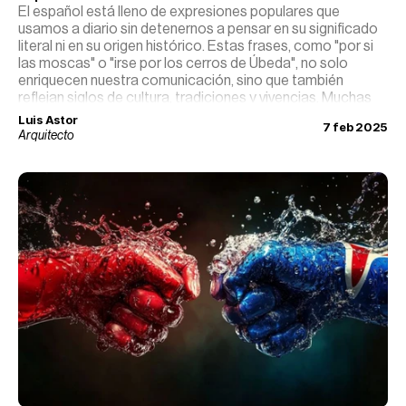
El español está lleno de expresiones populares que
usamos a diario sin detenernos a pensar en su significado
literal ni en su origen histórico. Estas frases, como "por si
las moscas" o "irse por los cerros de Úbeda", no solo
enriquecen nuestra comunicación, sino que también
reflejan siglos de cultura, tradiciones y vivencias. Muchas
nacieron en épocas medievales, otras en el ámbito rural, y
Luis Astor
7 feb 2025
algunas en leyendas o eventos históricos que aún
Arquitecto
resuenan en nuestro lenguaje.