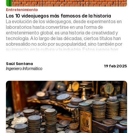
Entretenimiento
Los 10 videojuegos más famosos de la historia
La evolución de los videojuegos, desde experimentos en
laboratorios hasta convertirse en una forma de
entretenimiento global, es una historia de creatividad y
tecnología. A lo largo de las décadas, ciertos títulos han
sobresalido no solo por su popularidad, sino también por
su impacto en la cultura y la industria. Estos juegos han
trascendido el ámbito del entretenimiento para
convertirse en iconos culturales, influenciando a
Saúl Santana
19 feb 2025
generaciones y definiendo la evolución de los videojuegos.
Ingeniero Informático