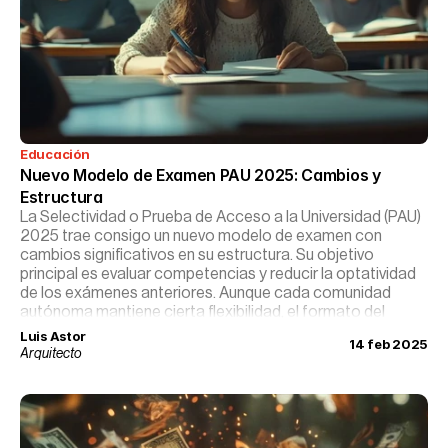
Educación
Nuevo Modelo de Examen PAU 2025: Cambios y 
Estructura
La Selectividad o Prueba de Acceso a la Universidad (PAU)
2025 trae consigo un nuevo modelo de examen con
cambios significativos en su estructura. Su objetivo
principal es evaluar competencias y reducir la optatividad
de los exámenes anteriores. Aunque cada comunidad
autónoma mantiene cierta flexibilidad, el formato del
examen se estandariza para garantizar equidad y
Luis Astor
14 feb 2025
objetividad.
Arquitecto