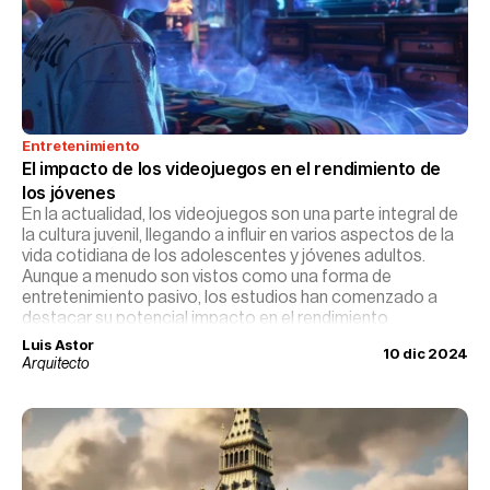
Entretenimiento
El impacto de los videojuegos en el rendimiento de 
los jóvenes
En la actualidad, los videojuegos son una parte integral de
la cultura juvenil, llegando a influir en varios aspectos de la
vida cotidiana de los adolescentes y jóvenes adultos.
Aunque a menudo son vistos como una forma de
entretenimiento pasivo, los estudios han comenzado a
destacar su potencial impacto en el rendimiento
académico y el desarrollo cognitivo.
Luis Astor
10 dic 2024
Arquitecto