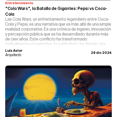
Entretenimiento
"Cola Wars", la Batalla de Gigantes: Pepsi vs Coca-
Cola
Las Cola Wars, un enfrentamiento legendario entre Coca-
Cola y Pepsi, es una narrativa que va más allá de una simple
rivalidad corporativa. Es una crónica de ingenio, innovación
y percepción pública que se ha desarrollado durante más
de cien años. Este conflicto ha transformado
radicalmente el marketing, la publicidad y ha dejado una
huella indeleble en la cultura popular.
Luis Astor
28 dic 2024
Arquitecto