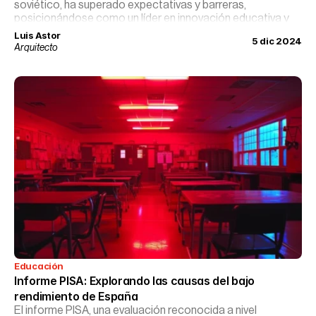
soviético, ha superado expectativas y barreras,
posicionándose como un líder en innovación educativa y
tecnológica. A través de una mezcla de políticas
Luis Astor
5 dic 2024
progresistas, inversión en educación temprana y un
Arquitecto
enfoque revolucionario en tecnología, Estonia ha creado
un modelo educativo que es tanto envidiado como
estudiado por educadores y políticos de todo el mundo.
Educación
Informe PISA: Explorando las causas del bajo 
rendimiento de España
El informe PISA, una evaluación reconocida a nivel