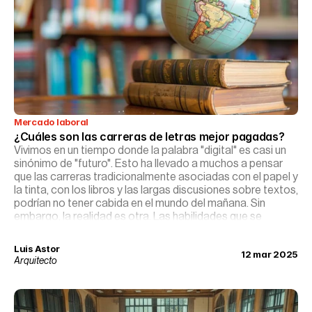
Mercado laboral
¿Cuáles son las carreras de letras mejor pagadas?
Vivimos en un tiempo donde la palabra "digital" es casi un
sinónimo de "futuro". Esto ha llevado a muchos a pensar
que las carreras tradicionalmente asociadas con el papel y
la tinta, con los libros y las largas discusiones sobre textos,
podrían no tener cabida en el mundo del mañana. Sin
embargo, la realidad es otra. Las habilidades que se
cultivan en las carreras de letras —pensamiento crítico,
comunicación efectiva, empatía cultural— son ahora más
Luis Astor
12 mar 2025
valiosas que nunca. Y sí, hay un amplio y prometedor
Arquitecto
camino para aquellos que deciden transitarlo.