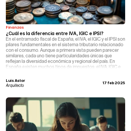
Finanzas
¿Cuál es la diferencia entre IVA, IGIC e IPSI?
En el entramado fiscal de España, el IVA, el IGIC y el IPSI son
pilares fundamentales en el sistema tributario relacionado
con el consumo. Aunque a primera vista pueden parecer
similares, cada uno tiene particularidades únicas que
reflejan la diversidad económica y regional del país. En
España existen muchos tipos de impuestos; el IVA, IGIC e
IPSI son los que se aplican sobre el valor añadido de los
bienes y servicios.
Luis Astor
17 feb 2025
Arquitecto