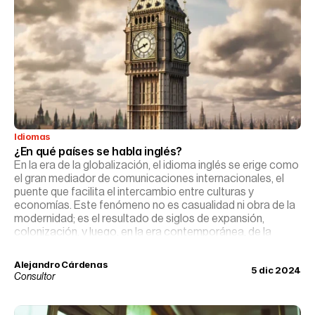
Idiomas
¿En qué países se habla inglés?
En la era de la globalización, el idioma inglés se erige como
el gran mediador de comunicaciones internacionales, el
puente que facilita el intercambio entre culturas y
economías. Este fenómeno no es casualidad ni obra de la
modernidad; es el resultado de siglos de expansión,
colonización, y luego, en la era contemporánea, de la
hegemonía cultural y económica de países angloparlantes
en el escenario mundial.
Alejandro Cárdenas
5 dic 2024
Consultor