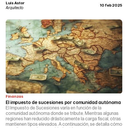
Myers-Briggs, una herramienta ampliamente utilizada en
Luis Astor
10 feb 2025
psicología para comprender las diversas formas en que las
Arquitecto
personas perciben el mundo y toman decisiones.
Finanzas
El impuesto de sucesiones por comunidad autónoma
El Impuesto de Sucesiones varía en función de la
comunidad autónoma donde se tribute. Mientras algunas
regiones han reducido drásticamente la carga fiscal, otras
mantienen tipos elevados. A continuación, se detalla cómo