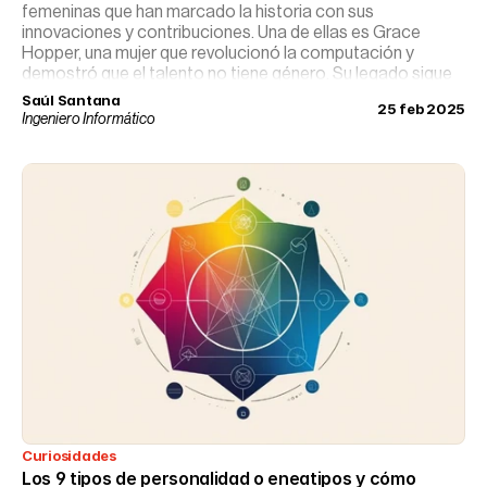
femeninas que han marcado la historia con sus
innovaciones y contribuciones. Una de ellas es Grace
Hopper, una mujer que revolucionó la computación y
demostró que el talento no tiene género. Su legado sigue
vigente, inspirando a nuevas generaciones de mujeres en
Saúl Santana
25 feb 2025
STEM.
Ingeniero Informático
Curiosidades
Los 9 tipos de personalidad o eneatipos y cómo 