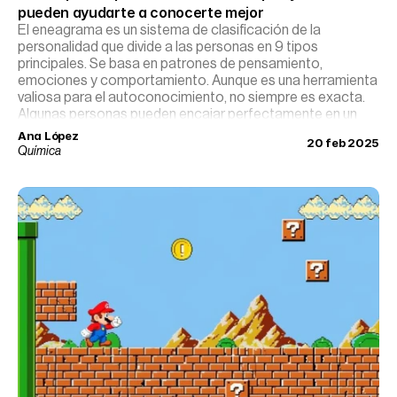
pueden ayudarte a conocerte mejor
El eneagrama es un sistema de clasificación de la
personalidad que divide a las personas en 9 tipos
principales. Se basa en patrones de pensamiento,
emociones y comportamiento. Aunque es una herramienta
valiosa para el autoconocimiento, no siempre es exacta.
Algunas personas pueden encajar perfectamente en un
eneatipo, mientras que otras se identifican con varios o no
Ana López
20 feb 2025
encuentran uno que los represente al completamente.
Química