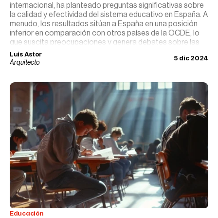
internacional, ha planteado preguntas significativas sobre
la calidad y efectividad del sistema educativo en España. A
menudo, los resultados sitúan a España en una posición
inferior en comparación con otros países de la OCDE, lo
que suscita preocupaciones y genera debates sobre las
causas subyacentes y las estrategias de mejora. Este
Luis Astor
5 dic 2024
análisis profundiza en la naturaleza del informe PISA,
Arquitecto
identifica factores clave que influyen en los resultados de
España y discute enfoques para fortalecer el rendimiento
educativo en el país.
Educación